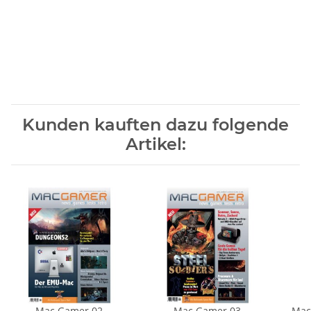
Kunden kauften dazu folgende
Artikel:
Mac Gamer 02
Mac Gamer 03
Mac