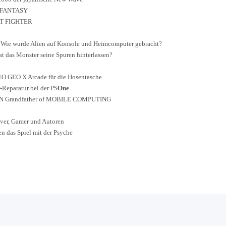
L FANTASY
ET FIGHTER
 wurde Alien auf Konsole und Heimcomputer gebracht?
nster seine Spuren hinterlassen?
O GEO X Arcade für die Hosentasche
ratur bei der PS
One
ndfather of MOBILE COMPUTING
, Gamer und Autoren
as Spiel mit der Psyche