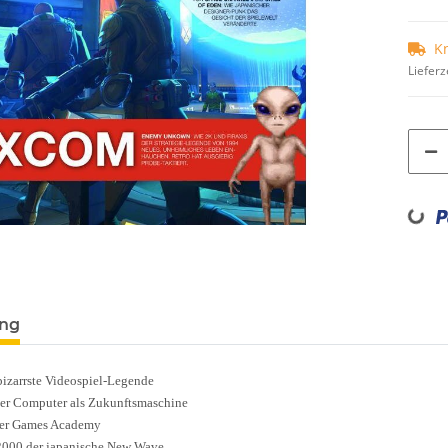
K
Lieferz
Loading...
ung
bizarrste Videospiel-Legende
r Computer als Zukunftsmaschine
 der Games Academy
2000
der japanische New Wave