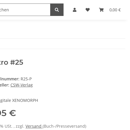
D Stuff
RETRO Magazin
RETRO Gamer
0,00 €
SC
ro #25
elnummer:
R25-P
ller:
CSW-Verlag
igitale XENOMORPH
95 €
7% USt. , zzgl.
Versand
(Buch-/Presseversand)