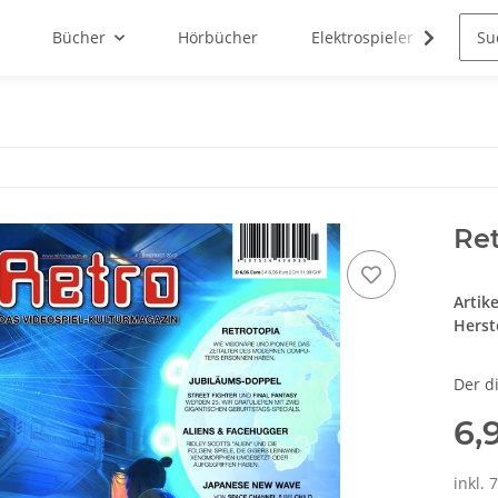
Bücher
Hörbücher
Elektrospieler
N3R
Ret
Artik
Herste
Der d
6,
inkl. 