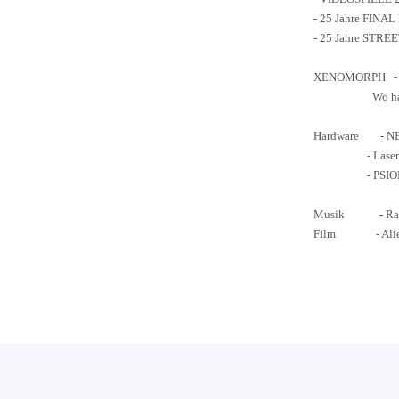
- 25
Jahre FINA
- 25
Jahre STRE
XENOMORPH - Wie
Wo hat das Mo
Hardware
-
NE
- Laser-Repa
- PSION Gra
Musik - Raver
Film - Alien d