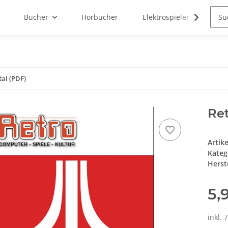
Bücher
Hörbücher
Elektrospieler
N3R
tal (PDF)
Ret
Artik
Kateg
Herste
5,
inkl. 