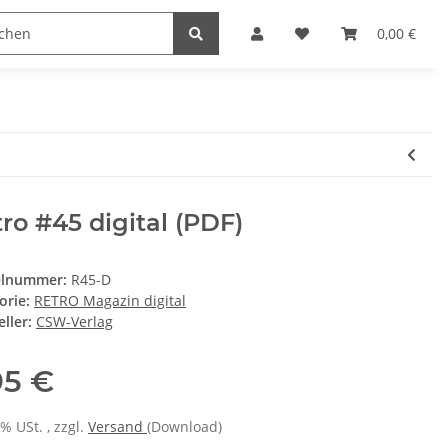
D Stuff
RETRO Magazin
RETRO Gamer
0,00 €
SC
ro #45 digital (PDF)
elnummer:
R45-D
orie:
RETRO Magazin digital
ller:
CSW-Verlag
95 €
7% USt. , zzgl.
Versand
(Download)