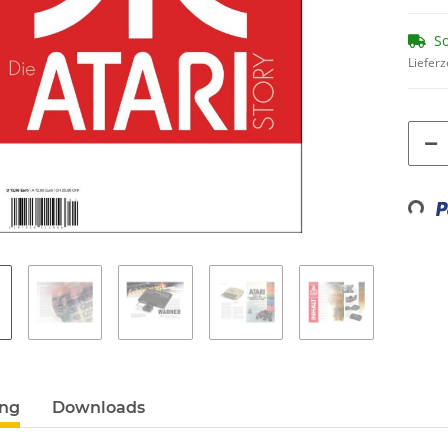
So
Lieferz
Loadi
ung
Downloads