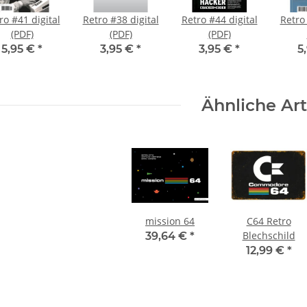
ro #41 digital
Retro #38 digital
Retro #44 digital
Retro 
(PDF)
(PDF)
(PDF)
5,95 €
*
3,95 €
*
3,95 €
*
5
Ähnliche Art
mission 64
C64 Retro
Blechschild
39,64 €
*
12,99 €
*