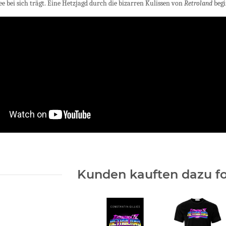
ee bei sich trägt. Eine Hetzjagd durch die bizarren Kulissen von
Retroland
begi
Kunden kauften dazu fo