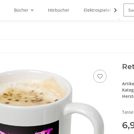
Bücher
Hörbücher
Elektrospieler
N3R
Ret
Artik
Kateg
Herste
Tasse
6,