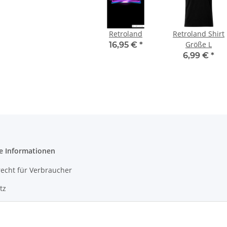
Retroland
Retroland Shirt
Größe L
16,95 €
*
6,99 €
*
e Informationen
echt für Verbraucher
tz
m