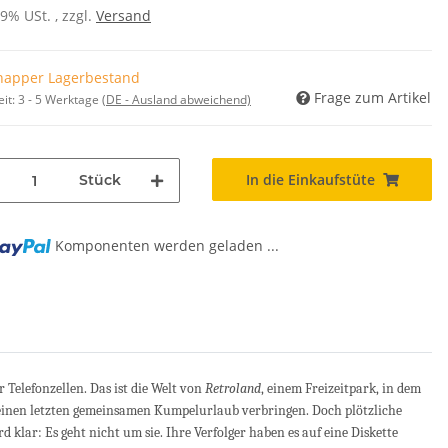
19% USt. , zzgl.
Versand
napper Lagerbestand
Frage zum Artikel
eit:
3 - 5 Werktage
(DE - Ausland abweichend)
In die Einkaufstüte
Stück
Komponenten werden geladen ...
Telefonzellen. Das ist die Welt von
Retroland
, einem Freizeitpark, in dem
 einen letzten gemeinsamen Kumpelurlaub verbringen. Doch plötzliche
 klar: Es geht nicht um sie. Ihre Verfolger haben es auf eine Diskette