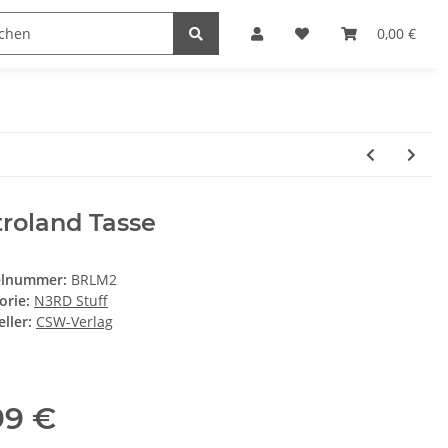
D Stuff
RETRO Magazin
RETRO Gamer
0,00 €
SC
roland Tasse
elnummer:
BRLM2
orie:
N3RD Stuff
ller:
CSW-Verlag
99 €