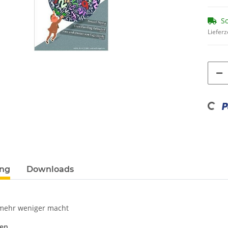
So
Lieferz
Loading...
ung
Downloads
mehr weniger macht
n ...