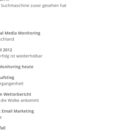
ine Suchmaschine zuvor gesehen hat
ial Media Monitoring
schland
rd
2012
rfolg ist wiederholbar
Monitoring heute
ufstieg
rgangenheit
in Wetterbericht
 die Wolke ankommt
2 Email Marketing
e
all