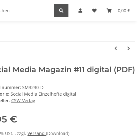
D Stuff
RETRO Magazin
RETRO Gamer
0,00 €
SC
ial Media Magazin #11 digital (PDF)
elnummer:
SM3230-D
orie:
Social Media Einzelhefte digital
ller:
CSW-Verlag
95 €
7% USt. , zzgl.
Versand
(Download)