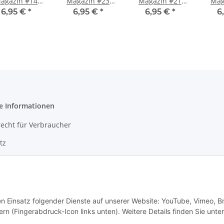
agazin #14
Magazin #23
Magazin #21
Mag
igital (PDF)
digital (PDF)
digital (PDF)
dig
6,95 €
*
6,95 €
*
6,95 €
*
6
e Informationen
echt für Verbraucher
tz
m
setzhinweise
den Einsatz folgender Dienste auf unserer Website: YouTube, Vimeo, B
rn (Fingerabdruck-Icon links unten). Weitere Details finden Sie unter