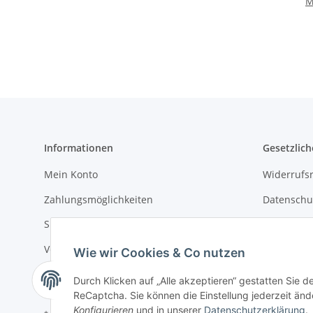
M
d
Informationen
Gesetzlich
Mein Konto
Widerrufsr
Zahlungsmöglichkeiten
Datenschu
Sitemap
AGB
Versandkosten
Impressu
Wie wir Cookies & Co nutzen
Newsletter
Batteriege
Durch Klicken auf „Alle akzeptieren“ gestatten Sie 
ReCaptcha. Sie können die Einstellung jederzeit ände
Konfigurieren
und in unserer
Datenschutzerklärung
.