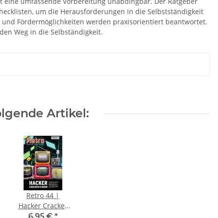
t eine umfassende Vorbereitung unabdingbar. Der Ratgeber
ecklisten, um die Herausforderungen in die Selbstständigkeit
 und Fördermöglichkeiten werden praxisorientiert beantwortet.
 den Weg in die Selbständigkeit.
lgende Artikel:
Retro 44 |
Hacker Cracker
Coder
6,95 €
*