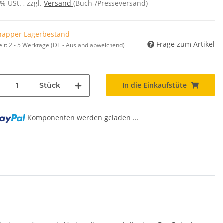
7% USt. , zzgl.
Versand
(Buch-/Presseversand)
napper Lagerbestand
Frage zum Artikel
eit:
2 - 5 Werktage
(DE - Ausland abweichend)
In die Einkaufstüte
Stück
Komponenten werden geladen ...