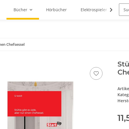
Bücher
Hörbücher
Elektrospieler
N3R
inen Chefsessel
Stü
Che
Artik
Kateg
Herste
11