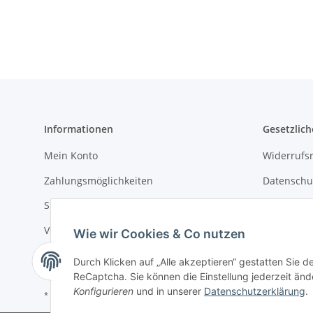
Informationen
Gesetzlich
Mein Konto
Widerrufsr
Zahlungsmöglichkeiten
Datenschu
Sitemap
AGB
Versandkosten
Impressu
Wie wir Cookies & Co nutzen
Newsletter
Batteriege
Durch Klicken auf „Alle akzeptieren“ gestatten Sie 
ReCaptcha. Sie können die Einstellung jederzeit ände
Konfigurieren
und in unserer
Datenschutzerklärung
.
* Alle Preise inkl. gesetzlicher USt., zzgl.
Versand