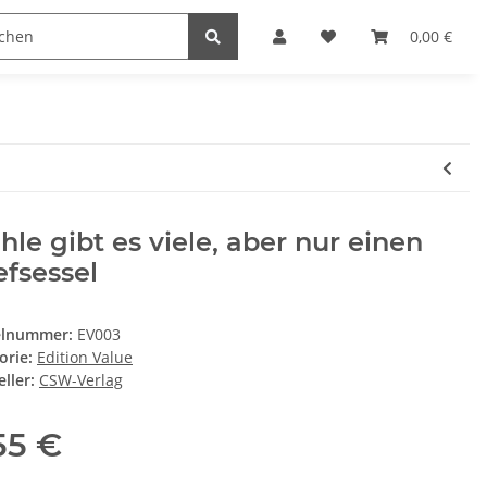
D Stuff
RETRO Magazin
RETRO Gamer
0,00 €
SC
hle gibt es viele, aber nur einen
fsessel
elnummer:
EV003
orie:
Edition Value
ller:
CSW-Verlag
,55 €