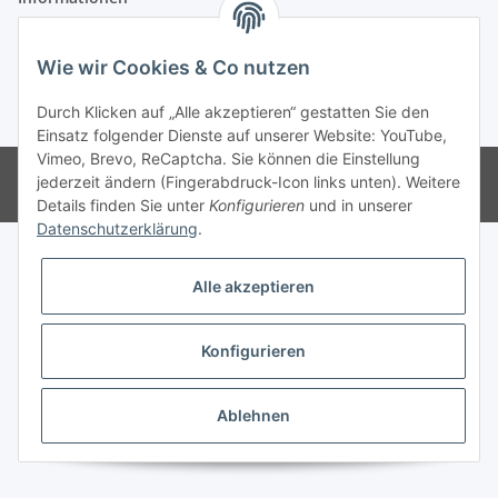
Gesetzliche Informationen
Wie wir Cookies & Co nutzen
Durch Klicken auf „Alle akzeptieren“ gestatten Sie den
* Alle Preise inkl. gesetzlicher USt., zzgl.
Versand
Einsatz folgender Dienste auf unserer Website: YouTube,
Vimeo, Brevo, ReCaptcha. Sie können die Einstellung
© CSW-Verlag
jederzeit ändern (Fingerabdruck-Icon links unten). Weitere
Powered by
JTL-Shop
Details finden Sie unter
Konfigurieren
und in unserer
Datenschutzerklärung
.
Alle akzeptieren
Konfigurieren
Ablehnen