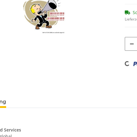
So
Lieferz
Loading...
ung
d Services
 global