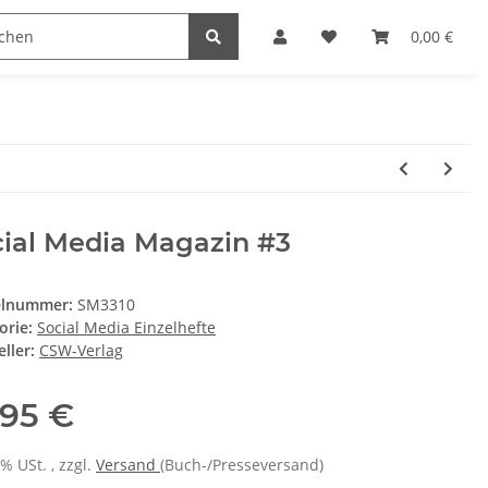
D Stuff
RETRO Magazin
RETRO Gamer
0,00 €
SC
cial Media Magazin #3
elnummer:
SM3310
orie:
Social Media Einzelhefte
ller:
CSW-Verlag
,95 €
7% USt. , zzgl.
Versand
(Buch-/Presseversand)