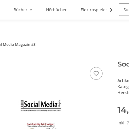
Bücher
Hörbücher
Elektrospieler
N3R
al Media Magazin #3
So
Artik
Kateg
Herste
14
inkl. 