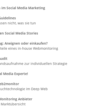
im Social Media Marketing
Guidelines
issen nicht, was sie tun
ten Social Media Stories
g: Aneignen oder einkaufen?
teile eines in-house Webmonitoring
Audit
andsaufnahme zur individuellen Strategie
al Media Experte!
web2monitor
 Suchtechnologie im Deep Web
Monitoring Anbieter
 Marktübersicht